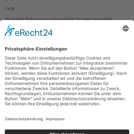
Licht
Die richtige Beleuchtung sorgt nochmals für einen besonderen
Charakter einer Außenanlage. Wir beraten Sie zu den Möglichkeiten
und installieren das gewählte Beleuchtungssystem.
→
Impressum
→
Datenschutz
GM Bau
Tief-, Erd-, Landschafts- und Straßenbau GmbH
info@g-m-bau.com
Telefon:
07161 / 49 445